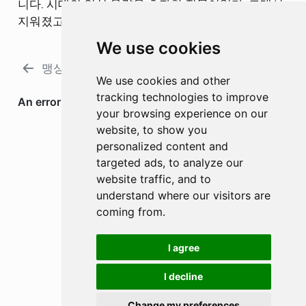
니다. 시대의 인식 용량을 초과한 질문이었다. 그래서
지워졌고, 그래서 아직 끝나지 않았다.
We use cookies
맹상군
AngraMyNew의 기원
We use cookies and other
tracking technologies to improve
your browsing experience on our
website, to show you
personalized content and
targeted ads, to analyze our
website traffic, and to
understand where our visitors are
coming from.
I agree
I decline
Change my preferences