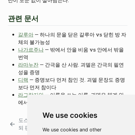
만이 모순 없이 살아남는다.
관련 문서
갈루아
— 하나의 문을 닫은 갈루아 vs 닫힌 방 자
체의 불가능성
나가르주나
— 밖에서 안을 비움 vs 안에서 밖을
번역
라마누잔
— 간극을 산 사람. 괴델은 간극의 필연
성을 증명
디랙
— 증명보다 먼저 참인 것. 괴델 문장도 증명
보다 먼저 참이다
라그랑지안
— 이론을 쓰는 이론. 괴델은 체계 안
에서 체계를 말하는 법을 만들었다
We use cookies
도스토옙스키: 충돌시키
밀어내는 것들이
되 판결하지 않는다
함께 흐르다
We use cookies and other