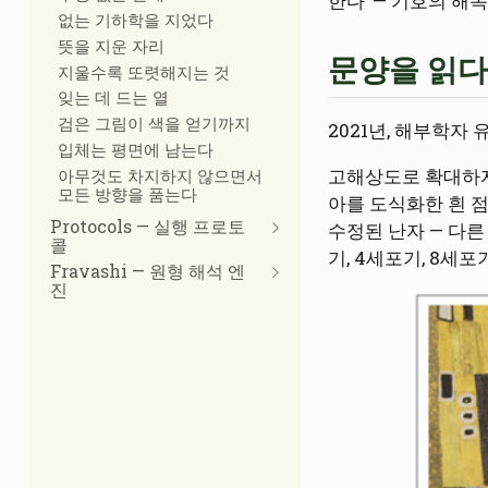
한다’ — 기호의 해
없는 기하학을 지었다
뜻을 지운 자리
문양을 읽다
지울수록 또렷해지는 것
잊는 데 드는 열
검은 그림이 색을 얻기까지
2021년, 해부학자
입체는 평면에 남는다
고해상도로 확대하자
아무것도 차지하지 않으면서
모든 방향을 품는다
아를 도식화한 흰 점
Protocols — 실행 프로토
수정된 난자 — 다른
콜
기, 4세포기, 8세포
Fravashi — 원형 해석 엔
진