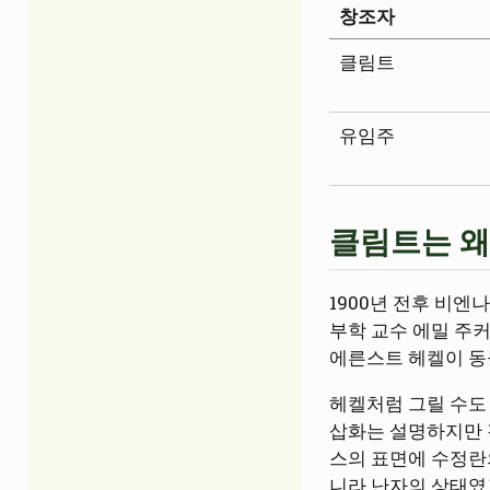
창조자
클림트
유임주
클림트는 왜
1900년 전후 비
부학 교수 에밀 주
에른스트 헤켈이 동
헤켈처럼 그릴 수도 
삽화는 설명하지만 
스의 표면에 수정란
니라 난자의 상태였