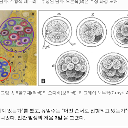
난자, 주황색 테두리 = 수정된 난자. 오른쪽(B)은 수정 과정 도해.
림 속 8할구체(적색)와 오디배(보라색). B: 그레이 해부학(Gray’s Anat
져 있는가”를 봤고, 유임주는 “어떤 순서로 진행되고 있는가”
아니었다.
인간 발생의 처음 3일
을 그렸다.