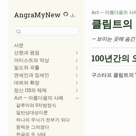
Art — 아름다움의 사
AngraMyNew
클림트의
— 보이는 곳에 숨긴
서문
선현과 원점
100년간의 
아티스트와 악상
밀도와 곡률
구스타프 클림트의 ’
면세인과 징세인
데뷔와 확장
정신 OS와 체제
Art — 아름다움의 사례
갈루아와 5차방정식
일반상대성이론
하나의 무늬가 전부가 되다
중력은 그려졌다
한글의 두 상태