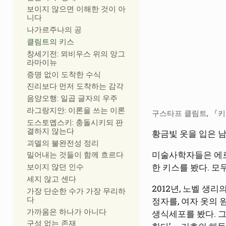
보이지 않으면 이해한 것이 아
니다
나가르주나의 공
클림트의 키스
창세기전: 뫼비우스 위의 앙그
라마이뉴
증명 없이 도착한 수식
진리보다 먼저 도착하는 감각
음양오행: 일곱 글자의 우주
라그랑지안: 이론을 쓰는 이론
구스타프 클림트, 『키스
도스토옙스키: 충돌시키되 판
결하지 않는다
황금빛 옷을 입은 남
괴델의 불완전성 정리
미술사학자들은 에로
밀어내는 것들이 함께 흐르다
보이지 않던 인수
한 키스를 봤다. 모
세지 않고 센다
2012년, 노벨 생
가장 단순한 수가 가장 무리하
다
정자를, 여자 옷의
가까움은 하나가 아니다
생식세포를 봤다. 그
구성 없는 존재