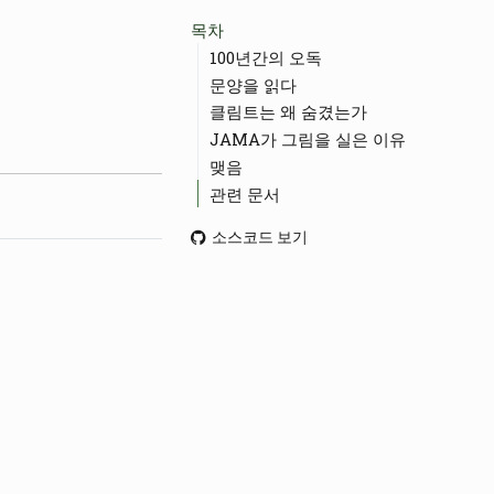
목차
100년간의 오독
문양을 읽다
클림트는 왜 숨겼는가
JAMA가 그림을 실은 이유
맺음
관련 문서
소스코드 보기