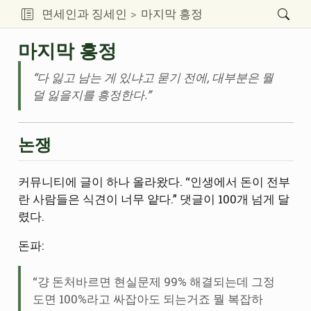
면세인과 징세인
마지막 흥정
마지막 흥정
“다 잃고 남는 게 있냐고 묻기 전에, 대부분은 뭘
덜 잃을지를 흥정한다.”
논쟁
커뮤니티에 글이 하나 올라왔다. “인생에서 돈이 전부
란 사람들은 식견이 너무 얕다.” 댓글이 100개 넘게 달
렸다.
돈파:
“걍 돈처바르면 현실문제 99% 해결되는데 그정
도면 100%라고 싸잡아도 되는거죠 뭘 복잡하