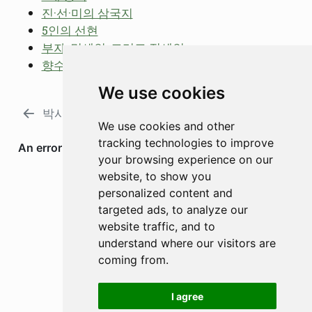
진·선·미의 삼국지
5인의 선현
부자, 면세인, 그리고 징세인
향수: 칼날이 밖을 향한 남자
We use cookies
박사학위의 재정의
후원자론
We use cookies and other
tracking technologies to improve
your browsing experience on our
website, to show you
personalized content and
targeted ads, to analyze our
website traffic, and to
understand where our visitors are
coming from.
I agree