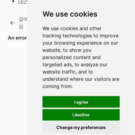
내면의 예술가
We use cookies
곁에 둔 죽
음의 기울기: 내리막의 미적분
음
학
We use cookies and other
tracking technologies to improve
your browsing experience on our
website, to show you
personalized content and
targeted ads, to analyze our
website traffic, and to
understand where our visitors are
coming from.
I agree
I decline
Change my preferences
소스코드 보기