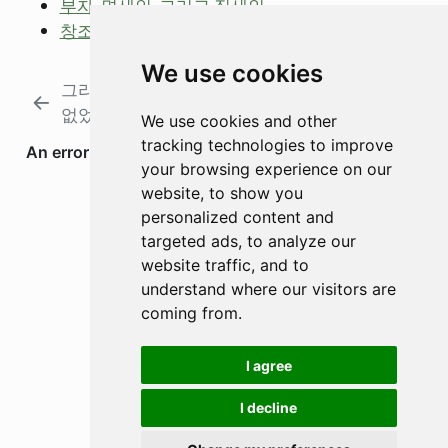
부자, 면세인, 그리고 징세인
창조의 원리
We use cookies
그리스인 조르바: 매뉴얼이 필요
초연의
없었던 사람
해부
We use cookies and other
tracking technologies to improve
your browsing experience on our
website, to show you
personalized content and
targeted ads, to analyze our
website traffic, and to
understand where our visitors are
coming from.
I agree
I decline