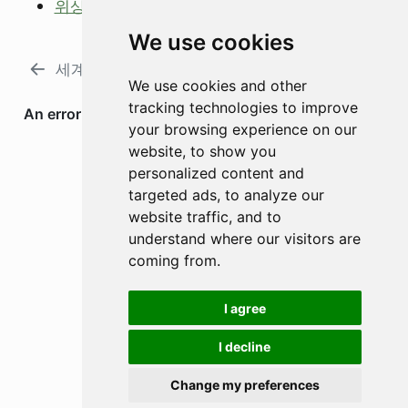
위상학적 종교개혁
We use cookies
세계관이 언어가 될 때
세 번째 처방
We use cookies and other
tracking technologies to improve
your browsing experience on our
website, to show you
personalized content and
targeted ads, to analyze our
website traffic, and to
understand where our visitors are
coming from.
I agree
I decline
Change my preferences
소스코드 보기